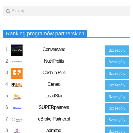
Ranking programów partnerskich
1
Conversand
Szczegóły
2
NutriProfits
Szczegóły
3
Cash in Pills
Szczegóły
4
Ceneo
Szczegóły
5
LeadStar
Szczegóły
6
SUPERpartners
Szczegóły
7
eBrokerPartner.pl
Szczegóły
8
admitad
Szczegóły