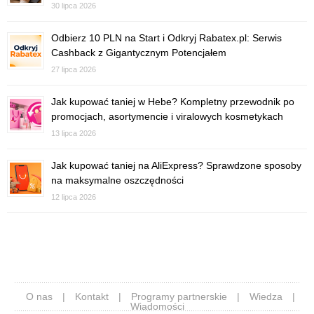
30 lipca 2026
Odbierz 10 PLN na Start i Odkryj Rabatex.pl: Serwis
Cashback z Gigantycznym Potencjałem
27 lipca 2026
Jak kupować taniej w Hebe? Kompletny przewodnik po
promocjach, asortymencie i viralowych kosmetykach
13 lipca 2026
Jak kupować taniej na AliExpress? Sprawdzone sposoby
na maksymalne oszczędności
12 lipca 2026
O nas
|
Kontakt
|
Programy partnerskie
|
Wiedza
|
Wiadomości