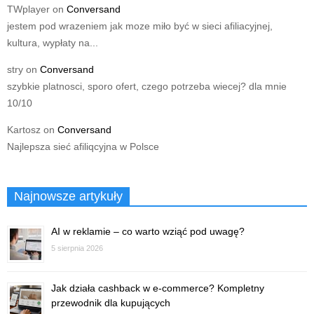
TWplayer
on
Conversand
jestem pod wrazeniem jak moze miło być w sieci afiliacyjnej,
kultura, wypłaty na...
stry
on
Conversand
szybkie platnosci, sporo ofert, czego potrzeba wiecej? dla mnie
10/10
Kartosz
on
Conversand
Najlepsza sieć afiliqcyjna w Polsce
Najnowsze artykuły
AI w reklamie – co warto wziąć pod uwagę?
5 sierpnia 2026
Jak działa cashback w e-commerce? Kompletny
przewodnik dla kupujących