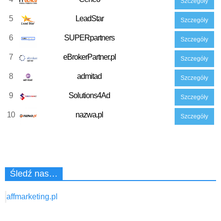
Szczegóły
5
LeadStar
Szczegóły
6
SUPERpartners
Szczegóły
7
eBrokerPartner.pl
Szczegóły
8
admitad
Szczegóły
9
Solutions4Ad
Szczegóły
10
nazwa.pl
Szczegóły
Śledź nas…
affmarketing.pl