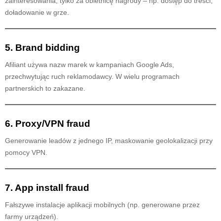
zainteresowania, tylko za obietnicę nagrody – np. dostęp do treści,
doładowanie w grze.
5. Brand bidding
Afiliant używa nazw marek w kampaniach Google Ads,
przechwytując ruch reklamodawcy. W wielu programach
partnerskich to zakazane.
6. Proxy/VPN fraud
Generowanie leadów z jednego IP, maskowanie geolokalizacji przy
pomocy VPN.
7. App install fraud
Fałszywe instalacje aplikacji mobilnych (np. generowane przez
farmy urządzeń).