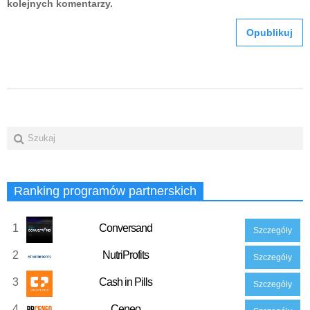
kolejnych komentarzy.
Ranking programów partnerskich
1
Conversand
Szczegóły
2
NutriProfits
Szczegóły
3
Cash in Pills
Szczegóły
4
Ceneo