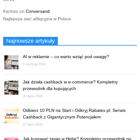
Kartosz
on
Conversand
Najlepsza sieć afiliqcyjna w Polsce
Najnowsze artykuły
AI w reklamie – co warto wziąć pod uwagę?
5 sierpnia 2026
Jak działa cashback w e-commerce? Kompletny
przewodnik dla kupujących
30 lipca 2026
Odbierz 10 PLN na Start i Odkryj Rabatex.pl: Serwis
Cashback z Gigantycznym Potencjałem
27 lipca 2026
Jak kupować taniej w Hebe? Kompletny przewodnik po