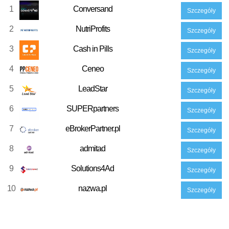
1
Conversand
Szczegóły
2
NutriProfits
Szczegóły
3
Cash in Pills
Szczegóły
4
Ceneo
Szczegóły
5
LeadStar
Szczegóły
6
SUPERpartners
Szczegóły
7
eBrokerPartner.pl
Szczegóły
8
admitad
Szczegóły
9
Solutions4Ad
Szczegóły
10
nazwa.pl
Szczegóły