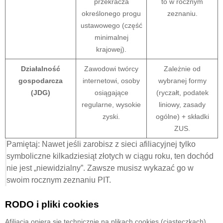
przekracza
to w rocznym
określonego progu
zeznaniu.
ustawowego (część
minimalnej
krajowej).
Działalność
Zawodowi twórcy
Zależnie od
gospodarcza
internetowi, osoby
wybranej formy
(JDG)
osiągające
(ryczałt, podatek
regularne, wysokie
liniowy, zasady
zyski.
ogólne) + składki
ZUS.
Pamiętaj: Nawet jeśli zarobisz z sieci afiliacyjnej tylko
symboliczne kilkadziesiąt złotych w ciągu roku, ten dochód
nie jest „niewidzialny”. Zawsze musisz wykazać go w
swoim rocznym zeznaniu PIT.
RODO i pliki cookies
Afiliacja opiera się technicznie na plikach cookies (ciasteczkach),