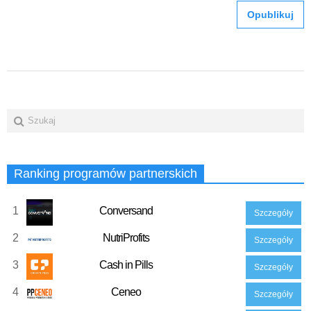
Ranking programów partnerskich
1
Conversand
Szczegóły
2
NutriProfits
Szczegóły
3
Cash in Pills
Szczegóły
4
Ceneo
Szczegóły