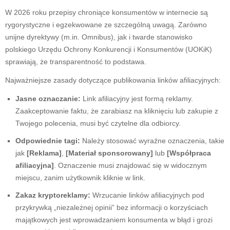
W 2026 roku przepisy chroniące konsumentów w internecie są
rygorystyczne i egzekwowane ze szczególną uwagą. Zarówno
unijne dyrektywy (m.in. Omnibus), jak i twarde stanowisko
polskiego Urzędu Ochrony Konkurencji i Konsumentów (UOKiK)
sprawiają, że transparentność to podstawa.
Najważniejsze zasady dotyczące publikowania linków afiliacyjnych:
Jasne oznaczanie:
Link afiliacyjny jest formą reklamy.
Zaakceptowanie faktu, że zarabiasz na kliknięciu lub zakupie z
Twojego polecenia, musi być czytelne dla odbiorcy.
Odpowiednie tagi:
Należy stosować wyraźne oznaczenia, takie
jak
[Reklama]
,
[Materiał sponsorowany]
lub
[Współpraca
afiliacyjna]
. Oznaczenie musi znajdować się w widocznym
miejscu, zanim użytkownik kliknie w link.
Zakaz kryptoreklamy:
Wrzucanie linków afiliacyjnych pod
przykrywką „niezależnej opinii” bez informacji o korzyściach
majątkowych jest wprowadzaniem konsumenta w błąd i grozi