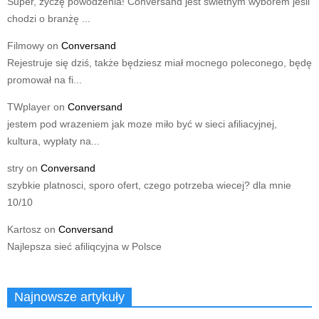
Super, życzę powodzenia! Conversand jest świetnym wyborem jeśli
chodzi o branżę ...
Filmowy
on
Conversand
Rejestruje się dziś, także będziesz miał mocnego poleconego, będę
promował na fi...
TWplayer
on
Conversand
jestem pod wrazeniem jak moze miło być w sieci afiliacyjnej,
kultura, wypłaty na...
stry
on
Conversand
szybkie platnosci, sporo ofert, czego potrzeba wiecej? dla mnie
10/10
Kartosz
on
Conversand
Najlepsza sieć afiliqcyjna w Polsce
Najnowsze artykuły