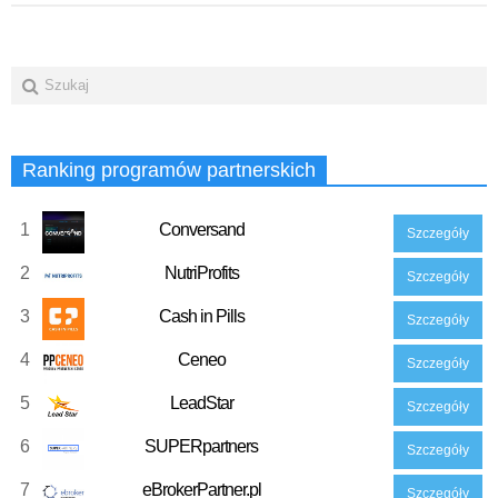
Ranking programów partnerskich
1
Conversand
Szczegóły
2
NutriProfits
Szczegóły
3
Cash in Pills
Szczegóły
4
Ceneo
Szczegóły
5
LeadStar
Szczegóły
6
SUPERpartners
Szczegóły
7
eBrokerPartner.pl
Szczegóły