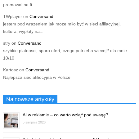
promował na fi...
TWplayer
on
Conversand
jestem pod wrazeniem jak moze miło być w sieci afiliacyjnej,
kultura, wypłaty na...
stry
on
Conversand
szybkie platnosci, sporo ofert, czego potrzeba wiecej? dla mnie
10/10
Kartosz
on
Conversand
Najlepsza sieć afiliqcyjna w Polsce
Najnowsze artykuły
AI w reklamie – co warto wziąć pod uwagę?
5 sierpnia 2026