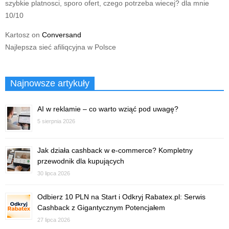
szybkie platnosci, sporo ofert, czego potrzeba wiecej? dla mnie
10/10
Kartosz
on
Conversand
Najlepsza sieć afiliqcyjna w Polsce
Najnowsze artykuły
AI w reklamie – co warto wziąć pod uwagę?
5 sierpnia 2026
Jak działa cashback w e-commerce? Kompletny
przewodnik dla kupujących
30 lipca 2026
Odbierz 10 PLN na Start i Odkryj Rabatex.pl: Serwis
Cashback z Gigantycznym Potencjałem
27 lipca 2026