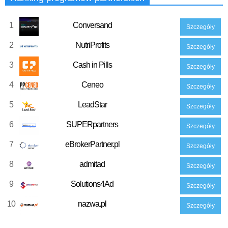
1
Conversand
Szczegóły
2
NutriProfits
Szczegóły
3
Cash in Pills
Szczegóły
4
Ceneo
Szczegóły
5
LeadStar
Szczegóły
6
SUPERpartners
Szczegóły
7
eBrokerPartner.pl
Szczegóły
8
admitad
Szczegóły
9
Solutions4Ad
Szczegóły
10
nazwa.pl
Szczegóły