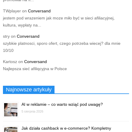
TWplayer
on
Conversand
jestem pod wrazeniem jak moze miło być w sieci afiliacyjnej,
kultura, wypłaty na...
stry
on
Conversand
szybkie platnosci, sporo ofert, czego potrzeba wiecej? dla mnie
10/10
Kartosz
on
Conversand
Najlepsza sieć afiliqcyjna w Polsce
Najnowsze artykuły
AI w reklamie – co warto wziąć pod uwagę?
5 sierpnia 2026
Jak działa cashback w e-commerce? Kompletny