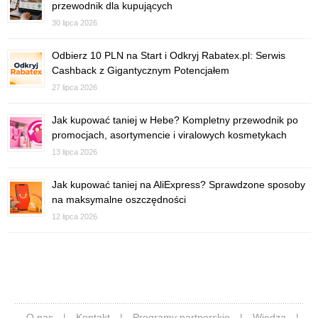
przewodnik dla kupujących
30 lipca 2026
Odbierz 10 PLN na Start i Odkryj Rabatex.pl: Serwis
Cashback z Gigantycznym Potencjałem
27 lipca 2026
Jak kupować taniej w Hebe? Kompletny przewodnik po
promocjach, asortymencie i viralowych kosmetykach
13 lipca 2026
Jak kupować taniej na AliExpress? Sprawdzone sposoby
na maksymalne oszczędności
12 lipca 2026
O nas
|
Kontakt
|
Programy partnerskie
|
Wiedza
|