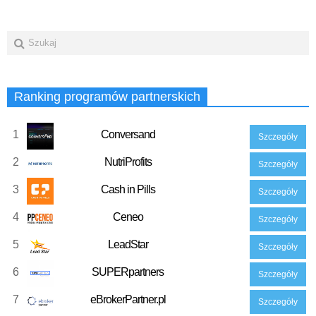
Ranking programów partnerskich
1
Conversand
Szczegóły
2
NutriProfits
Szczegóły
3
Cash in Pills
Szczegóły
4
Ceneo
Szczegóły
5
LeadStar
Szczegóły
6
SUPERpartners
Szczegóły
7
eBrokerPartner.pl
Szczegóły