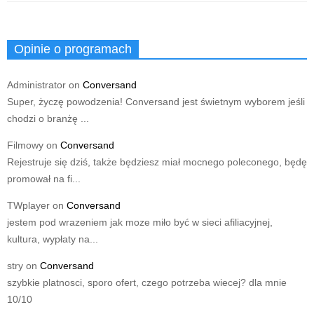
Opinie o programach
Administrator
on
Conversand
Super, życzę powodzenia! Conversand jest świetnym wyborem jeśli
chodzi o branżę ...
Filmowy
on
Conversand
Rejestruje się dziś, także będziesz miał mocnego poleconego, będę
promował na fi...
TWplayer
on
Conversand
jestem pod wrazeniem jak moze miło być w sieci afiliacyjnej,
kultura, wypłaty na...
stry
on
Conversand
szybkie platnosci, sporo ofert, czego potrzeba wiecej? dla mnie
10/10