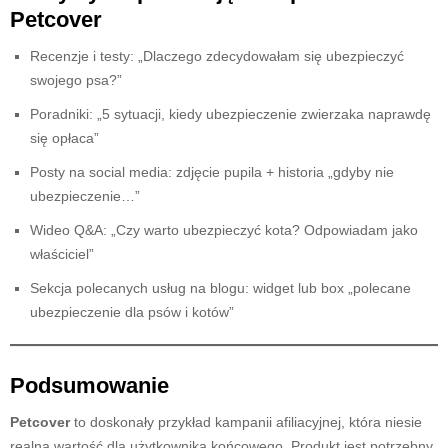
Petcover
Recenzje i testy: „Dlaczego zdecydowałam się ubezpieczyć
swojego psa?”
Poradniki: „5 sytuacji, kiedy ubezpieczenie zwierzaka naprawdę
się opłaca”
Posty na social media: zdjęcie pupila + historia „gdyby nie
ubezpieczenie…”
Wideo Q&A: „Czy warto ubezpieczyć kota? Odpowiadam jako
właściciel”
Sekcja polecanych usług na blogu: widget lub box „polecane
ubezpieczenie dla psów i kotów”
Podsumowanie
Petcover
to doskonały przykład kampanii afiliacyjnej, która niesie
realną wartość dla użytkownika końcowego. Produkt jest potrzebny,