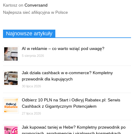
Kartosz
on
Conversand
Najlepsza sieć afiliqcyjna w Polsce
Najnowsze artykuły
AI w reklamie – co warto wziąć pod uwagę?
5 sierpnia 2026
Jak działa cashback w e-commerce? Kompletny
przewodnik dla kupujących
30 lipca 2026
Odbierz 10 PLN na Start i Odkryj Rabatex.pl: Serwis
Cashback z Gigantycznym Potencjałem
27 lipca 2026
Jak kupować taniej w Hebe? Kompletny przewodnik po
promocjach, asortymencie i viralowych kosmetykach