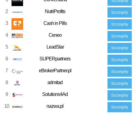
Szczegóły
2
NutriProfits
Szczegóły
3
Cash in Pills
Szczegóły
4
Ceneo
Szczegóły
5
LeadStar
Szczegóły
6
SUPERpartners
Szczegóły
7
eBrokerPartner.pl
Szczegóły
8
admitad
Szczegóły
9
Solutions4Ad
Szczegóły
10
nazwa.pl
Szczegóły