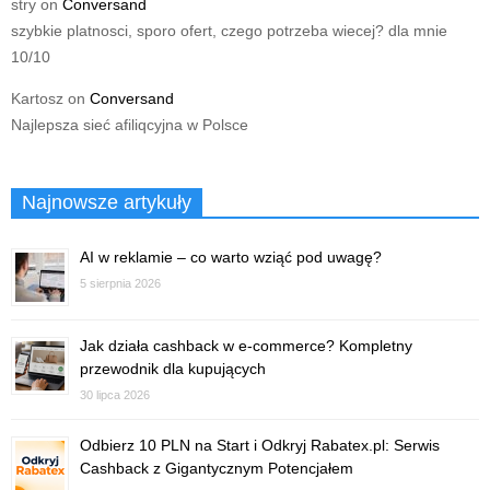
stry
on
Conversand
szybkie platnosci, sporo ofert, czego potrzeba wiecej? dla mnie
10/10
Kartosz
on
Conversand
Najlepsza sieć afiliqcyjna w Polsce
Najnowsze artykuły
AI w reklamie – co warto wziąć pod uwagę?
5 sierpnia 2026
Jak działa cashback w e-commerce? Kompletny
przewodnik dla kupujących
30 lipca 2026
Odbierz 10 PLN na Start i Odkryj Rabatex.pl: Serwis
Cashback z Gigantycznym Potencjałem