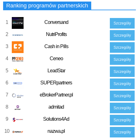
Ranking programów partnerskich
1
Conversand
Szczegóły
2
NutriProfits
Szczegóły
3
Cash in Pills
Szczegóły
4
Ceneo
Szczegóły
5
LeadStar
Szczegóły
6
SUPERpartners
Szczegóły
7
eBrokerPartner.pl
Szczegóły
8
admitad
Szczegóły
9
Solutions4Ad
Szczegóły
10
nazwa.pl
Szczegóły