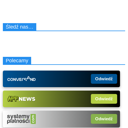
Śledź nas…
Polecamy
Odwiedź
Odwiedź
Odwiedź