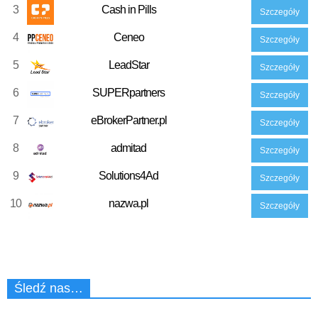
3
Cash in Pills
Szczegóły
4
Ceneo
Szczegóły
5
LeadStar
Szczegóły
6
SUPERpartners
Szczegóły
7
eBrokerPartner.pl
Szczegóły
8
admitad
Szczegóły
9
Solutions4Ad
Szczegóły
10
nazwa.pl
Szczegóły
Śledź nas…