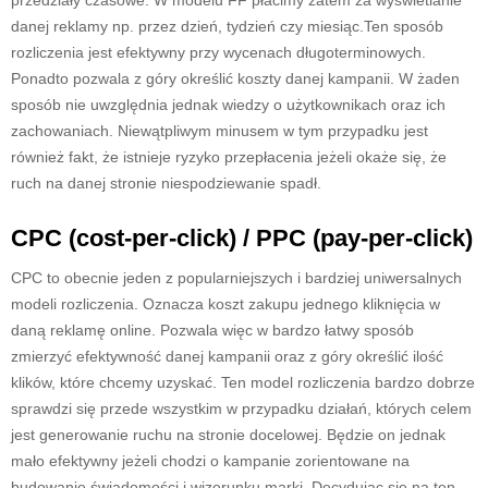
danej reklamy np. przez dzień, tydzień czy miesiąc.Ten sposób
rozliczenia jest efektywny przy wycenach długoterminowych.
Ponadto pozwala z góry określić koszty danej kampanii. W żaden
sposób nie uwzględnia jednak wiedzy o użytkownikach oraz ich
zachowaniach. Niewątpliwym minusem w tym przypadku jest
również fakt, że istnieje ryzyko przepłacenia jeżeli okaże się, że
ruch na danej stronie niespodziewanie spadł.
CPC (cost-per-click) / PPC (pay-per-click)
CPC to obecnie jeden z popularniejszych i bardziej uniwersalnych
modeli rozliczenia. Oznacza koszt zakupu jednego kliknięcia w
daną reklamę online. Pozwala więc w bardzo łatwy sposób
zmierzyć efektywność danej kampanii oraz z góry określić ilość
klików, które chcemy uzyskać. Ten model rozliczenia bardzo dobrze
sprawdzi się przede wszystkim w przypadku działań, których celem
jest generowanie ruchu na stronie docelowej. Będzie on jednak
mało efektywny jeżeli chodzi o kampanie zorientowane na
budowanie świadomości i wizerunku marki. Decydując się na ten