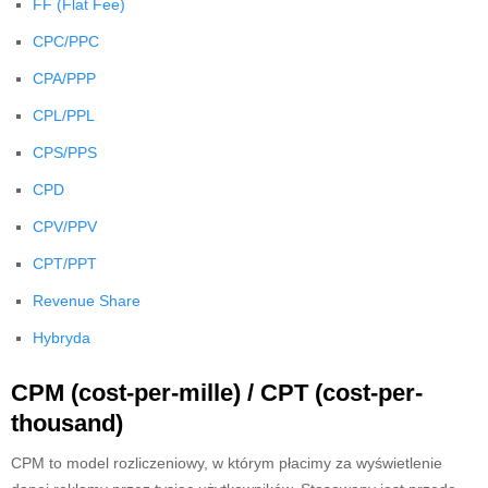
FF (Flat Fee)
CPC/PPC
CPA/PPP
CPL/PPL
CPS/PPS
CPD
CPV/PPV
CPT/PPT
Revenue Share
Hybryda
CPM (cost-per-mille) / CPT (cost-per-
thousand)
CPM to model rozliczeniowy, w którym płacimy za wyświetlenie