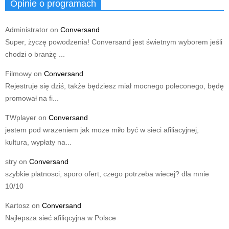
Opinie o programach
Administrator
on
Conversand
Super, życzę powodzenia! Conversand jest świetnym wyborem jeśli
chodzi o branżę ...
Filmowy
on
Conversand
Rejestruje się dziś, także będziesz miał mocnego poleconego, będę
promował na fi...
TWplayer
on
Conversand
jestem pod wrazeniem jak moze miło być w sieci afiliacyjnej,
kultura, wypłaty na...
stry
on
Conversand
szybkie platnosci, sporo ofert, czego potrzeba wiecej? dla mnie
10/10
Kartosz
on
Conversand
Najlepsza sieć afiliqcyjna w Polsce