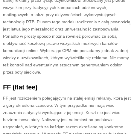
danej reklamy przez tysiąc użytkowników. Stosowany jest przede
wszystkim przy tradycyjnych kampaniach odsłonowych,
mailingowych, a także przy aktywnościach wykorzystujących
technologię RTB. Plusem tego modelu rozliczenia z całą pewnością
jest łatwa jego mierzalność oraz uniwersalność zastosowania.
Ponadto w prosty sposób można również porównać ze sobą
efektywność kosztową prawie wszystkich możliwych kanałów
komunikacji online. Wybierając CPM nie posiadamy jednak żadnej
wiedzy o użytkownikach, którym wyświetliła się reklama. Nie mamy
też kontroli nad ewentualnym sztucznym generowaniem odsłon
przez boty sieciowe.
FF (flat fee)
FF jest rozliczeniem polegającym na stałej emisji reklamy, która jest
z góry określona czasowo. W tym przypadku nie mają więc
znaczenia statystyki wynikające z jej emisji. Koszt nie jest więc
bezterminowo stały. Naliczany jest natomiast na podstawie
uzgodnień, w których za każdym razem określane są konkretne
przedziały czasowe. W modelu FF płacimy zatem za wyświetlanie