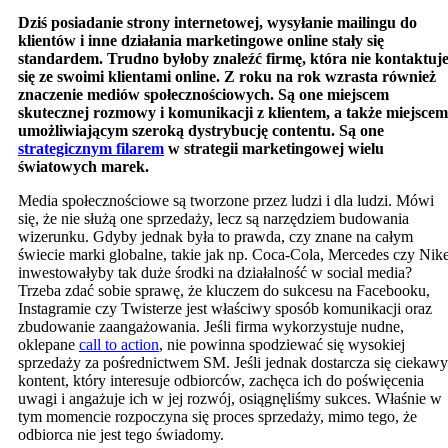
Dziś posiadanie strony internetowej, wysyłanie mailingu do
klientów i inne działania marketingowe online stały się
standardem. Trudno byłoby znaleźć firmę, która nie kontaktuj
się ze swoimi klientami online. Z roku na rok wzrasta również
znaczenie mediów społecznościowych. Są one miejscem
skutecznej rozmowy i komunikacji z klientem, a także miejscem
umożliwiającym szeroką dystrybucję contentu. Są one
strategicznym filarem
w strategii marketingowej wielu
światowych marek.
Media społecznościowe są tworzone przez ludzi i dla ludzi. Mówi
się, że nie służą one sprzedaży, lecz są narzędziem budowania
wizerunku. Gdyby jednak była to prawda, czy znane na całym
świecie marki globalne, takie jak np. Coca-Cola, Mercedes czy Nik
inwestowałyby tak duże środki na działalność w social media?
Trzeba zdać sobie sprawę, że kluczem do sukcesu na Facebooku,
Instagramie czy Twisterze jest właściwy sposób komunikacji oraz
zbudowanie zaangażowania. Jeśli firma wykorzystuje nudne,
oklepane
call to action
, nie powinna spodziewać się wysokiej
sprzedaży za pośrednictwem SM. Jeśli jednak dostarcza się ciekawy
kontent, który interesuje odbiorców, zachęca ich do poświęcenia
uwagi i angażuje ich w jej rozwój, osiągnęliśmy sukces. Właśnie w
tym momencie rozpoczyna się proces sprzedaży, mimo tego, że
odbiorca nie jest tego świadomy.