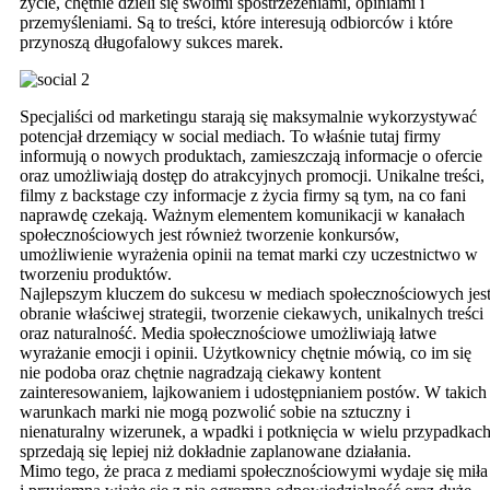
życie, chętnie dzieli się swoimi spostrzeżeniami, opiniami i
przemyśleniami. Są to treści, które interesują odbiorców i które
przynoszą długofalowy sukces marek.
Specjaliści od marketingu starają się maksymalnie wykorzystywać
potencjał drzemiący w social mediach. To właśnie tutaj firmy
informują o nowych produktach, zamieszczają informacje o ofercie
oraz umożliwiają dostęp do atrakcyjnych promocji. Unikalne treści,
filmy z backstage czy informacje z życia firmy są tym, na co fani
naprawdę czekają. Ważnym elementem komunikacji w kanałach
społecznościowych jest również tworzenie konkursów,
umożliwienie wyrażenia opinii na temat marki czy uczestnictwo w
tworzeniu produktów.
Najlepszym kluczem do sukcesu w mediach społecznościowych jes
obranie właściwej strategii, tworzenie ciekawych, unikalnych treści
oraz naturalność. Media społecznościowe umożliwiają łatwe
wyrażanie emocji i opinii. Użytkownicy chętnie mówią, co im się
nie podoba oraz chętnie nagradzają ciekawy kontent
zainteresowaniem, lajkowaniem i udostępnianiem postów. W takich
warunkach marki nie mogą pozwolić sobie na sztuczny i
nienaturalny wizerunek, a wpadki i potknięcia w wielu przypadkac
sprzedają się lepiej niż dokładnie zaplanowane działania.
Mimo tego, że praca z mediami społecznościowymi wydaje się miła