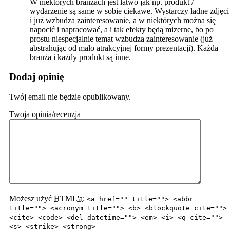
W niektórych branżach jest łatwo jak np. produkt /
wydarzenie są same w sobie ciekawe. Wystarczy ładne zdjęci
i już wzbudza zainteresowanie, a w niektórych można się
napocić i napracować, a i tak efekty będą mizerne, bo po
prostu niespecjalnie temat wzbudza zainteresowanie (już
abstrahując od mało atrakcyjnej formy prezentacji). Każda
branża i każdy produkt są inne.
Dodaj opinię
Twój email nie będzie opublikowany.
Twoja opinia/recenzja
Możesz użyć
HTML'a
:
<a href="" title=""> <abbr
title=""> <acronym title=""> <b> <blockquote cite="">
<cite> <code> <del datetime=""> <em> <i> <q cite="">
<s> <strike> <strong>