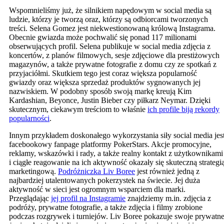
Wspomnieliśmy już, że silnikiem napędowym w social media są
ludzie, którzy je tworzą oraz, którzy są odbiorcami tworzonych
treści. Selena Gomez jest niekwestionowaną królową Instagrama.
Obecnie gwiazda może pochwalić się ponad 117 milionami
obserwujących profil. Selena publikuje w social media zdjęcia z
koncertów, z planów filmowych, sesje zdjęciowe dla prestiżowych
magazynów, a także prywatne fotografie z domu czy ze spotkań z
przyjaciółmi. Skutkiem tego jest coraz większa popularność
gwiazdy oraz większa sprzedaż produktów sygnowanych jej
nazwiskiem. W podobny sposób swoją markę kreują Kim
Kardashian, Beyonce, Justin Bieber czy piłkarz Neymar. Dzięki
skutecznym, ciekawym treściom to właśnie
ich profile biją rekordy
popularności
.
Innym przykładem doskonałego wykorzystania siły social media jes
facebookowy fanpage platformy PokerStars. Akcje promocyjne,
reklamy, wskazówki i rady, a także realny kontakt z użytkownikami
i ciągłe reagowanie na ich aktywność okazały się skuteczną strategi
marketingową.
Podróżniczka Liv Boree
jest również jedną z
najbardziej utalentowanych pokerzystek na świecie. Jej duża
aktywność w sieci jest ogromnym wsparciem dla marki.
Przeglądając
jej profil na Instagramie
znajdziemy m.in. zdjęcia z
podróży, prywatne fotografie, a także zdjęcia i filmy zrobione
podczas rozgrywek i turniejów. Liv Boree pokazuje swoje prywatn