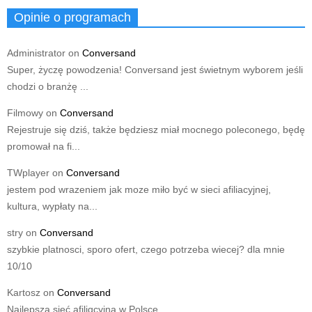
Opinie o programach
Administrator
on
Conversand
Super, życzę powodzenia! Conversand jest świetnym wyborem jeśli
chodzi o branżę ...
Filmowy
on
Conversand
Rejestruje się dziś, także będziesz miał mocnego poleconego, będę
promował na fi...
TWplayer
on
Conversand
jestem pod wrazeniem jak moze miło być w sieci afiliacyjnej,
kultura, wypłaty na...
stry
on
Conversand
szybkie platnosci, sporo ofert, czego potrzeba wiecej? dla mnie
10/10
Kartosz
on
Conversand
Najlepsza sieć afiliqcyjna w Polsce