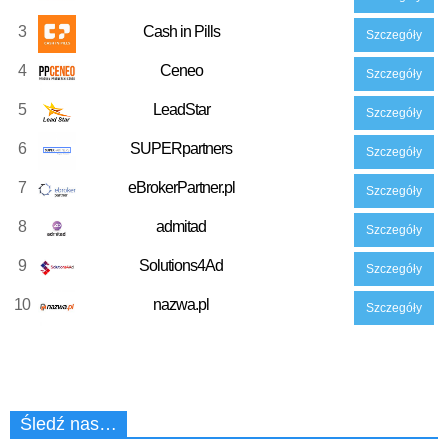
3
Cash in Pills
Szczegóły
4
Ceneo
Szczegóły
5
LeadStar
Szczegóły
6
SUPERpartners
Szczegóły
7
eBrokerPartner.pl
Szczegóły
8
admitad
Szczegóły
9
Solutions4Ad
Szczegóły
10
nazwa.pl
Szczegóły
Śledź nas…