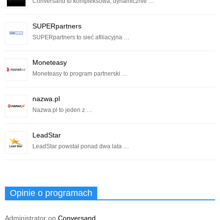
Conversand to kompleksowa, dynamicznie …
SUPERpartners
SUPERpartners to sieć afiliacyjna …
Moneteasy
Moneteasy to program partnerski …
nazwa.pl
Nazwa.pl to jeden z …
LeadStar
LeadStar powstał ponad dwa lata …
Opinie o programach
Administrator
on
Conversand