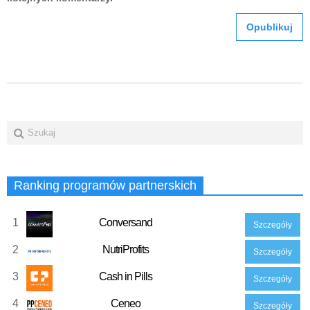
Ranking programów partnerskich
1
Conversand
Szczegóły
2
NutriProfits
Szczegóły
3
Cash in Pills
Szczegóły
4
Ceneo
Szczegóły