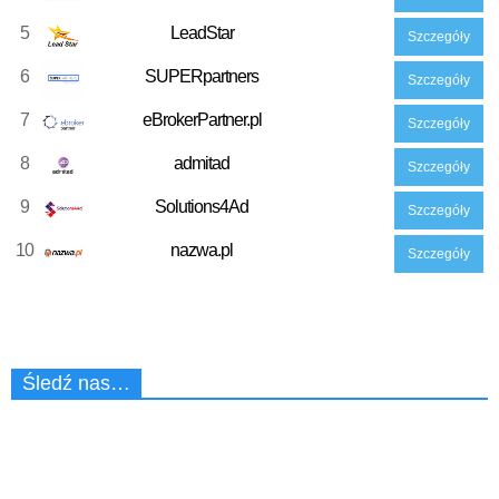
5
LeadStar
Szczegóły
6
SUPERpartners
Szczegóły
7
eBrokerPartner.pl
Szczegóły
8
admitad
Szczegóły
9
Solutions4Ad
Szczegóły
10
nazwa.pl
Szczegóły
Śledź nas…