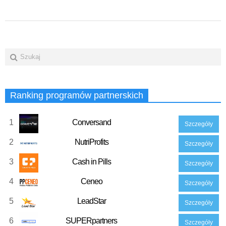
Ranking programów partnerskich
1
Conversand
Szczegóły
2
NutriProfits
Szczegóły
3
Cash in Pills
Szczegóły
4
Ceneo
Szczegóły
5
LeadStar
Szczegóły
6
SUPERpartners
Szczegóły