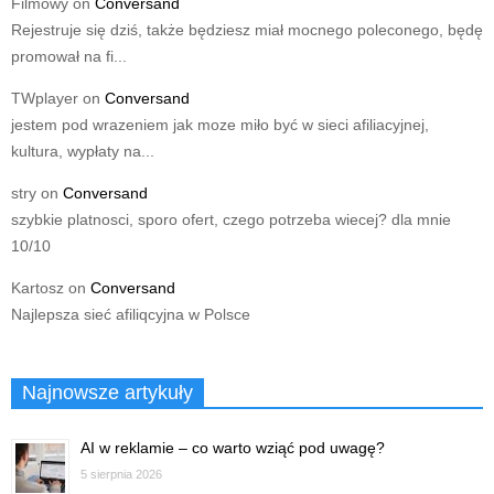
Filmowy
on
Conversand
Rejestruje się dziś, także będziesz miał mocnego poleconego, będę
promował na fi...
TWplayer
on
Conversand
jestem pod wrazeniem jak moze miło być w sieci afiliacyjnej,
kultura, wypłaty na...
stry
on
Conversand
szybkie platnosci, sporo ofert, czego potrzeba wiecej? dla mnie
10/10
Kartosz
on
Conversand
Najlepsza sieć afiliqcyjna w Polsce
Najnowsze artykuły
AI w reklamie – co warto wziąć pod uwagę?
5 sierpnia 2026