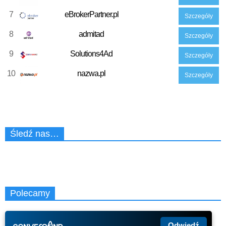
7
eBrokerPartner.pl
Szczegóły
8
admitad
Szczegóły
9
Solutions4Ad
Szczegóły
10
nazwa.pl
Szczegóły
Śledź nas…
Polecamy
Odwiedź